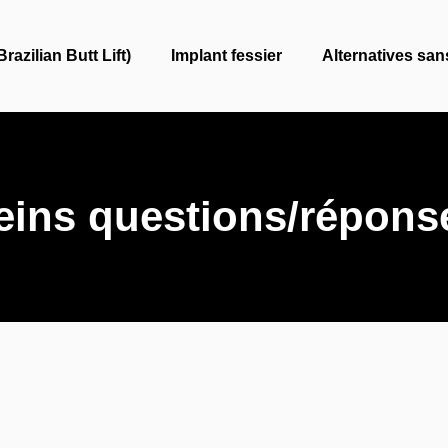
razilian Butt Lift)
Implant fessier
Alternatives san
eins questions/répons