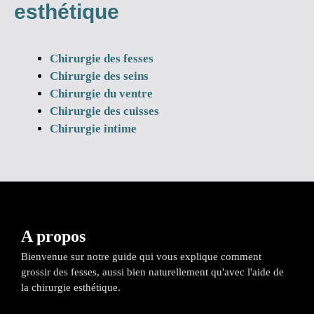
esthétique
Chirurgie des fesses
Chirurgie des seins
Chirurgie du ventre
Chirurgie des cuisses
Chirurgie intime
A propos
Bienvenue sur notre guide qui vous explique comment
grossir des fesses, aussi bien naturellement qu'avec l'aide de
la chirurgie esthétique.